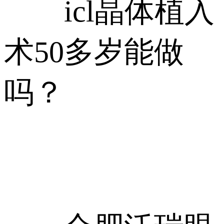
icl晶体植入
术50多岁能做
吗？