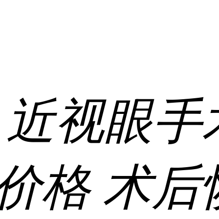
:
近视眼手
价格
术后