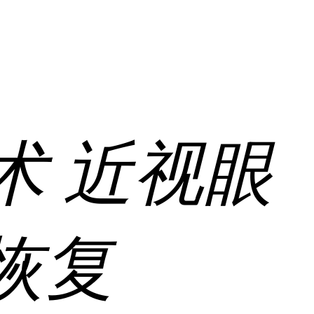
术
近视眼
恢复