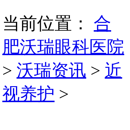
当前位置：
合
肥沃瑞眼科医院
>
沃瑞资讯
>
近
视养护
>