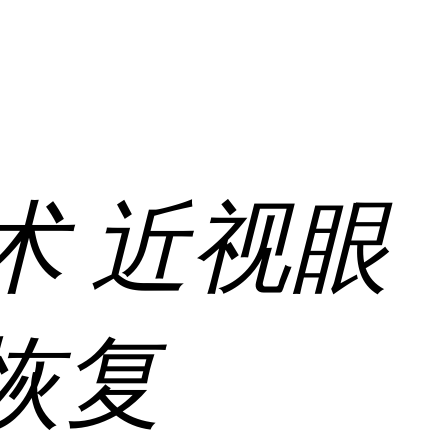
术
近视眼
恢复