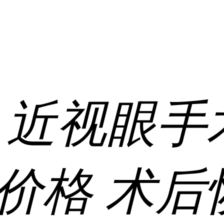
:
近视眼手
价格
术后