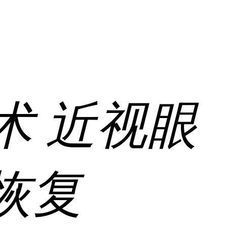
术
近视眼
恢复