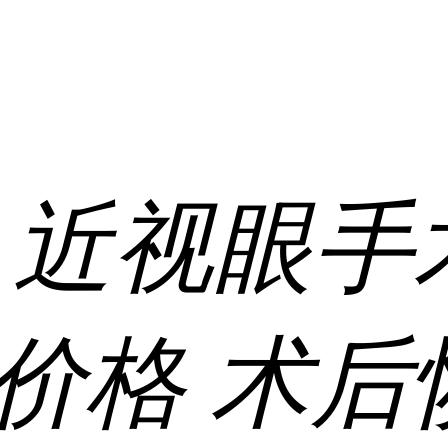
:
近视眼手
价格
术后