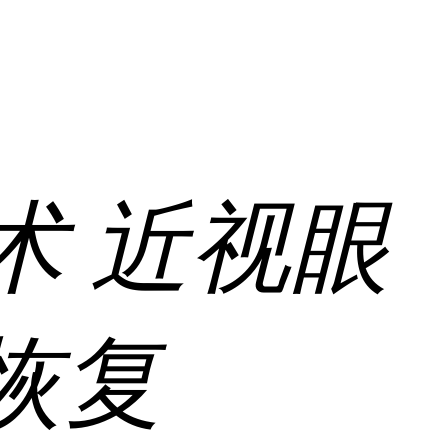
术
近视眼
恢复