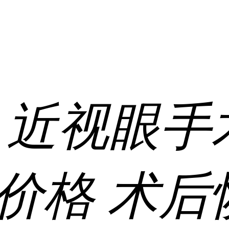
:
近视眼手
价格
术后