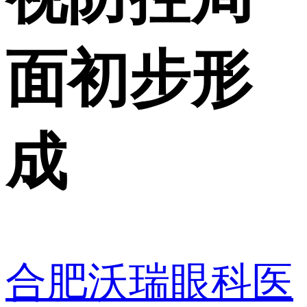
面初步形
成
合肥沃瑞眼科医