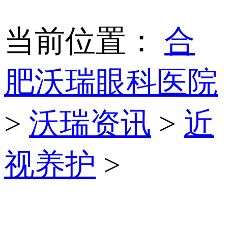
当前位置：
合
肥沃瑞眼科医院
>
沃瑞资讯
>
近
视养护
>