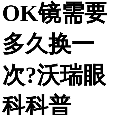
OK镜需要
多久换一
次?沃瑞眼
科科普