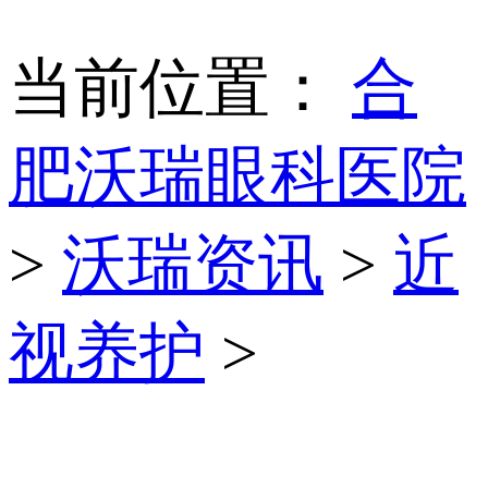
当前位置：
合
肥沃瑞眼科医院
>
沃瑞资讯
>
近
视养护
>