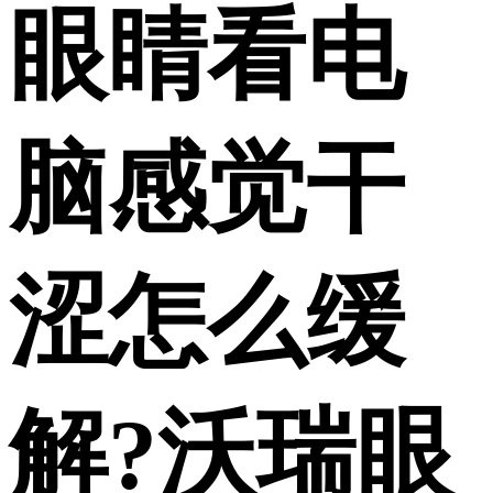
眼睛看电
脑感觉干
涩怎么缓
解?沃瑞眼