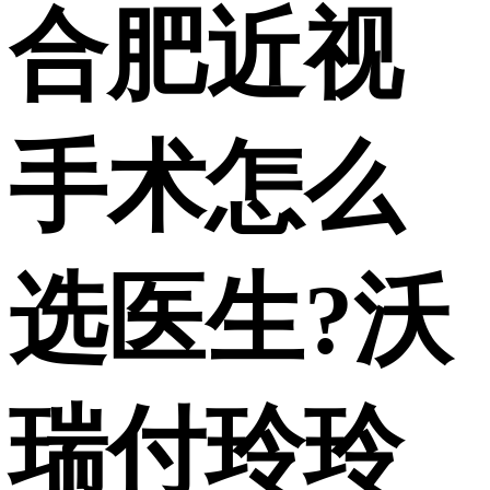
合肥近视
手术怎么
选医生?沃
瑞付玲玲