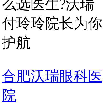
么选医生?沃瑞
付玲玲院长为你
护航
合肥沃瑞眼科医
院