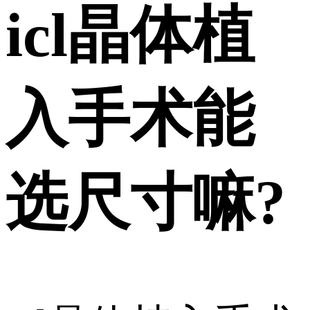
icl晶体植
入手术能
选尺寸嘛?