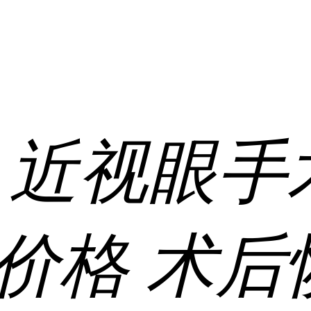
:
近视眼手
价格
术后