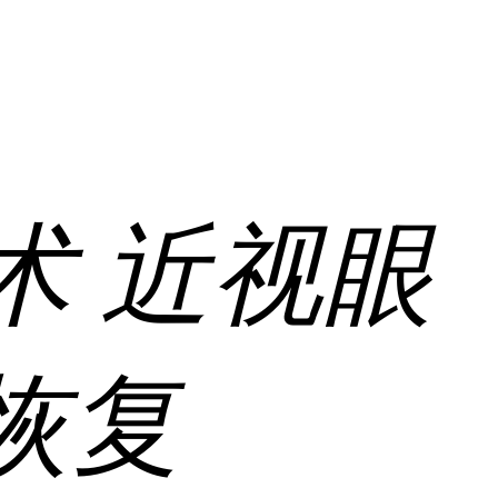
术
近视眼
恢复