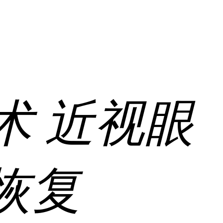
术
近视眼
恢复