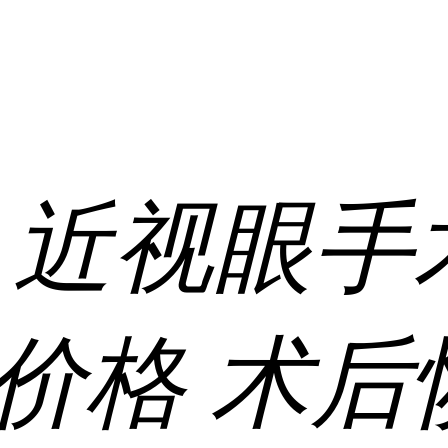
:
近视眼手
价格
术后