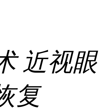
术
近视眼
恢复