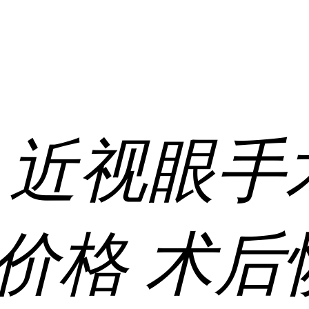
:
近视眼手
价格
术后