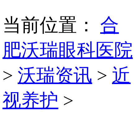
当前位置：
合
肥沃瑞眼科医院
>
沃瑞资讯
>
近
视养护
>