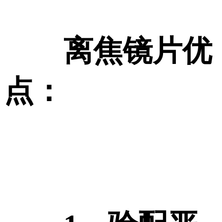
离焦镜片优
点：