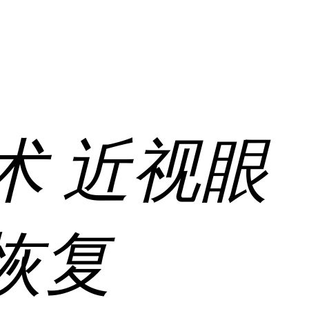
术
近视眼
恢复