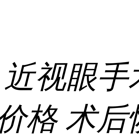
:
近视眼手
价格
术后