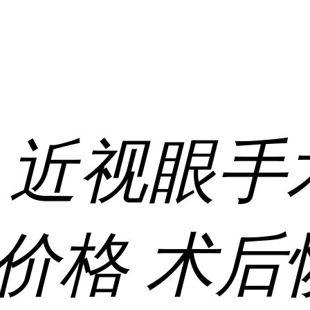
:
近视眼手
价格
术后