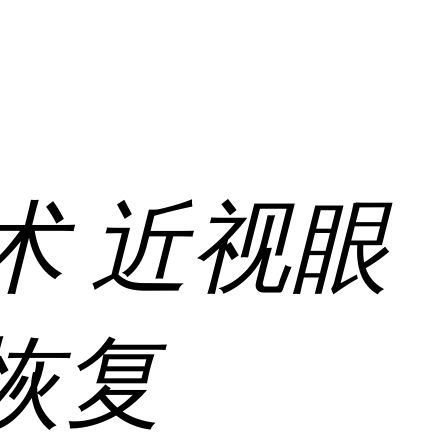
术
近视眼
恢复