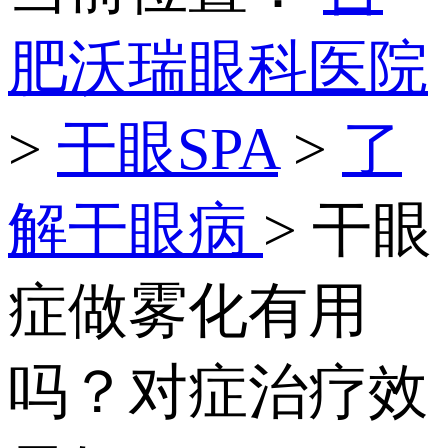
肥沃瑞眼科医院
>
干眼SPA
>
了
解干眼病
> 干眼
症做雾化有用
吗？对症治疗效