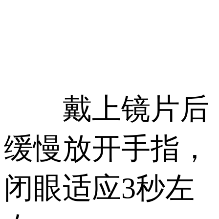
戴上镜片后
缓慢放开手指，
闭眼适应3秒左