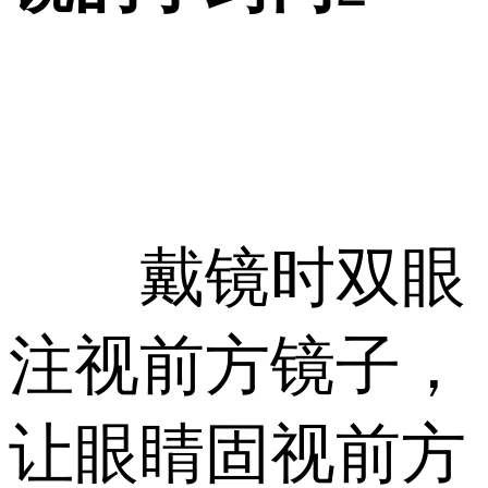
戴镜时双眼
注视前方镜子，
让眼睛固视前方