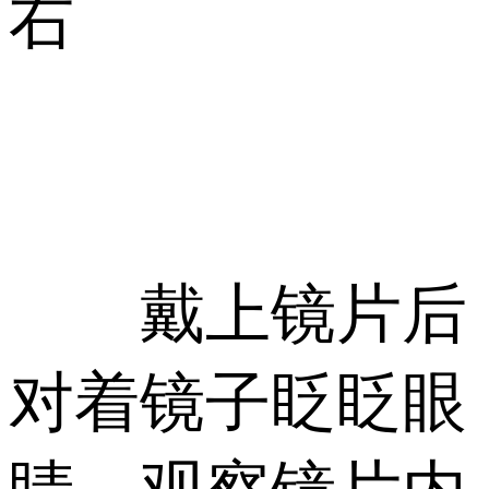
右
戴上镜片后
对着镜子眨眨眼