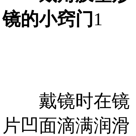
镜的小窍门
1
戴镜时在镜
片凹面滴满润滑